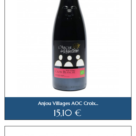
Anjou Villages AOC Croix...
Prix
15,10 €