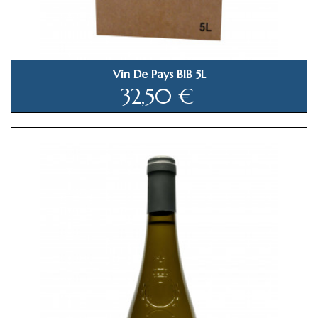
Vin De Pays BIB 5L
Prix
32,50 €